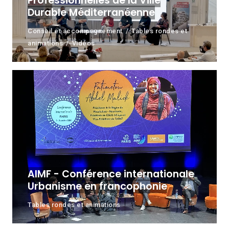
Professionnelles de la Ville
Durable Méditerranéenne
Conseil et accompagnement
Tables rondes et
animations
Vidéos
AIMF - Conférence internationale
Urbanisme en francophonie
Tables rondes et animations