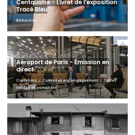
Centquatre - Livret de l’exposition
Tracé Bleu
Rédaction
Aéroport de Paris - Émission en
direct
Captations
Conseil et accompagnement
Tables
rondes et animations