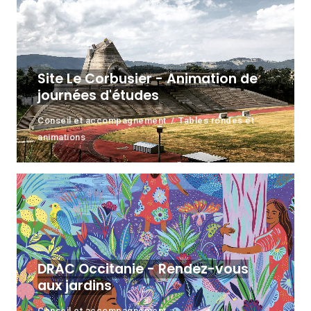
Site Le Corbusier - Animation de
journées d'études
Conseil et accompagnement
Tables rondes et
animations
DRAC Occitanie - Rendez-vous
aux jardins
Conseil et accompagnement